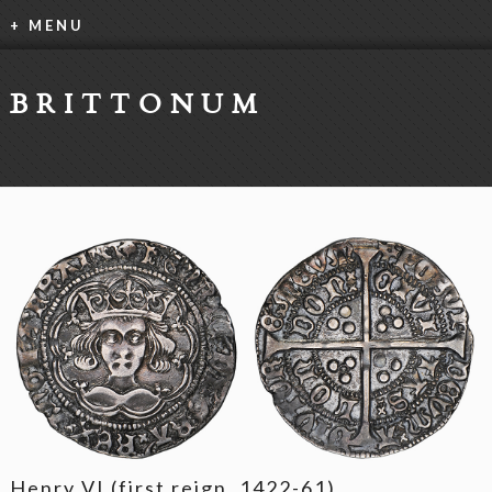
+ MENU
BRITTONUM
Henry VI (first reign, 1422-61)